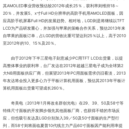
其AMOLED事业营收预估较2012年成长25％，获利率则维持18～
20％，并发展5。x寸Full HD分辨率的高阶手机用AMOLED面板，因
应高阶手机屏幕Full HD的发展趋势。相对地，LGD则是将继续以TFT
LCD为产品研发重心，并加强与苹果的策略合作关系，预估2013年来
自苹果的面板订单，占LGD的营收比重可望达到25％以上，高于2010
至2012年的10、15％及20％。
由于2012年下半三星电子刻意减少PC用TFT LCD出货量，以提
高整体事业的获利率，台厂友达在2012年超越三星电子成为全球第2
大NB用面板供应厂商，但展望2013年PC用面板需求仍旧看淡，2013
年友达将会投入更多心力于平板计算机用面板，预估其2013年平板计
算机用面板出货量可望成长260％。
奇美电（2013年1月将改名群创光电）在29、39、50及58寸等
特殊尺寸面板的开发脚步领先其他面板厂商，也获得不错的市场反
应，但也吸引友达及LGD分别加入39／50及50寸面板的生产型行
列，而58寸则将面临夏普10代线主力产品60寸面板因产能利用率提